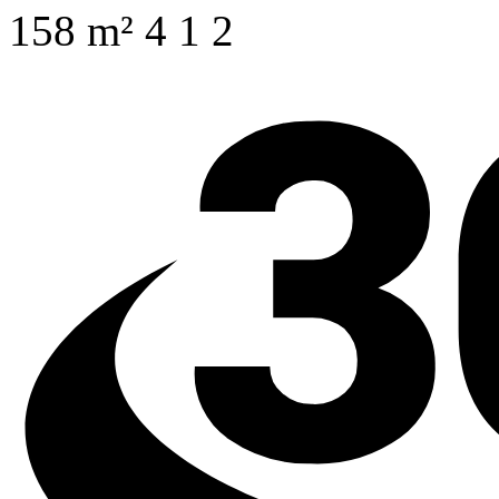
158 m²
4
1
2