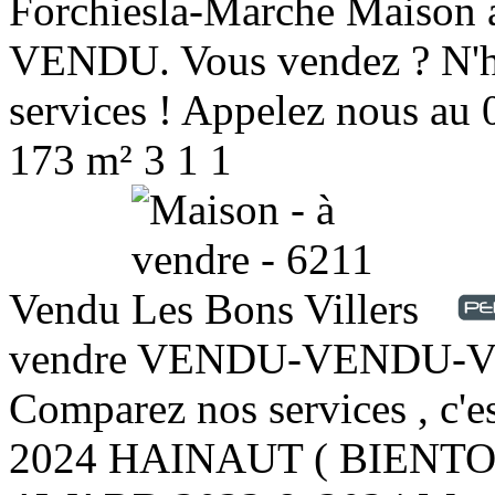
Forchiesla-Marche
Maison 
VENDU. Vous vendez ? N'hé
services ! Appelez nous au
173 m²
3
1
1
Vendu
vendre
VENDU-VENDU-VEND
Comparez nos services , c'
2024 HAINAUT ( BIENTOT