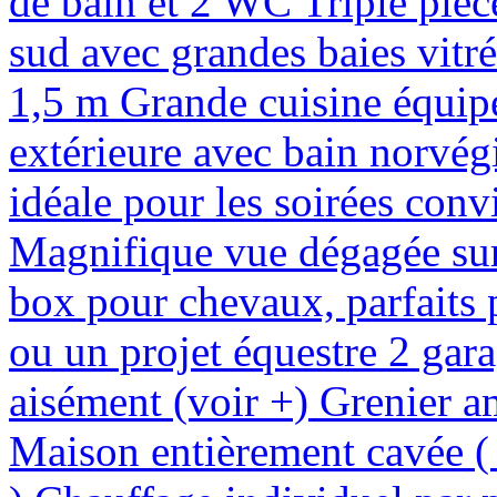
de bain et 2 WC Triple pièc
sud avec grandes baies vitr
1,5 m Grande cuisine équipé
extérieure avec bain norvégi
idéale pour les soirées conv
Magnifique vue dégagée su
box pour chevaux, parfaits 
ou un projet équestre 2 gar
aisément (voir +) Grenier 
Maison entièrement cavée ( p