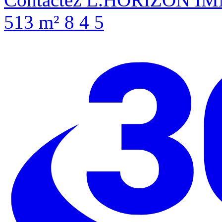
513 m²
8
4
5