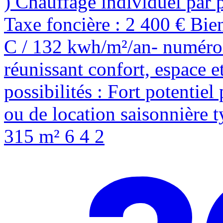
) Chauffage individuel par 
Taxe foncière : 2 400 € Bi
C / 132 kwh/m²/an- numér
réunissant confort, espace e
possibilités : Fort potentie
ou de location saisonnière 
315 m²
6
4
2