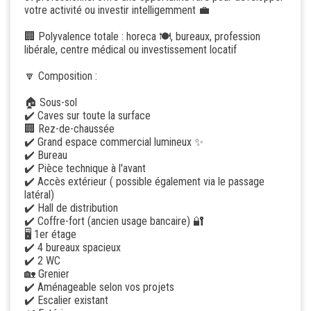
votre activité ou investir intelligemment 💼
🏢 Polyvalence totale : horeca 🍽️, bureaux, profession
libérale, centre médical ou investissement locatif
🔽 Composition :
🏠 Sous-sol
✔️ Caves sur toute la surface
🏢 Rez-de-chaussée
✔️ Grand espace commercial lumineux ✨
✔️ Bureau
✔️ Pièce technique à l'avant
✔️ Accès extérieur ( possible également via le passage
latéral)
✔️ Hall de distribution
✔️ Coffre-fort (ancien usage bancaire) 🔐
🖥️ 1er étage
✔️ 4 bureaux spacieux
✔️ 2 WC
🏡 Grenier
✔️ Aménageable selon vos projets
✔️ Escalier existant