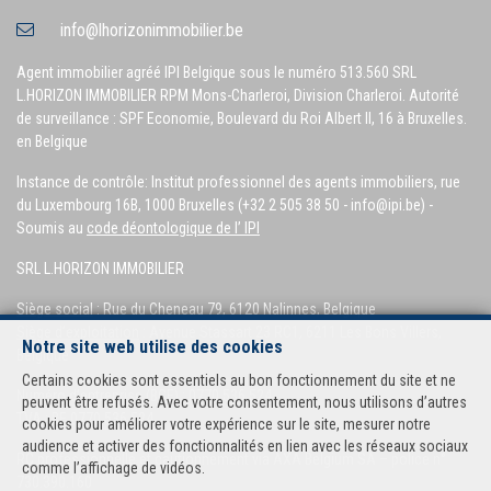
info@lhorizonimmobilier.be
Agent immobilier agréé IPI Belgique sous le numéro 513.560 SRL
L.HORIZON IMMOBILIER RPM Mons-Charleroi, Division Charleroi. Autorité
de surveillance : SPF Economie, Boulevard du Roi Albert II, 16 à Bruxelles.
en Belgique
Instance de contrôle: Institut professionnel des agents immobiliers, rue
du Luxembourg 16B, 1000 Bruxelles (+32 2 505 38 50 - info@ipi.be) -
Soumis au
code déontologique de l’ IPI
SRL L.HORIZON IMMOBILIER
Siège social
: Rue du Cheneau 79, 6120 Nalinnes, Belgique
Siège d’exploitation
: Avenue Stassart 23 RC1, 6211 Les Bons Villers,
Notre site web utilise des cookies
Belgique
Certains cookies sont essentiels au bon fonctionnement du site et ne
Numéro d’entreprise (BCE) : 0770.536.524
peuvent être refusés. Avec votre consentement, nous utilisons d’autres
TVA : BE 0770.536.524
cookies pour améliorer votre expérience sur le site, mesurer notre
audience et activer des fonctionnalités en lien avec les réseaux sociaux
RC professionnelle et cautionnement via AXA Belgium SA – police n°
comme l’affichage de vidéos.
730.390.160