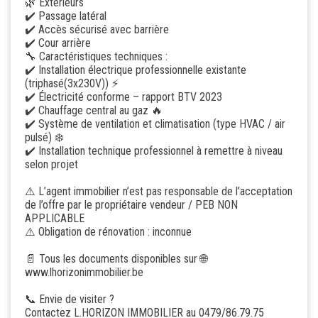
🌿 Extérieurs
✔️ Passage latéral
✔️ Accès sécurisé avec barrière
✔️ Cour arrière
🔧 Caractéristiques techniques :
✔️ Installation électrique professionnelle existante
(triphasé(3x230V)) ⚡
✔️ Électricité conforme – rapport BTV 2023
✔️ Chauffage central au gaz 🔥
✔️ Système de ventilation et climatisation (type HVAC / air
pulsé) ❄️
✔️ Installation technique professionnel à remettre à niveau
selon projet
⚠️ L’agent immobilier n’est pas responsable de l’acceptation
de l’offre par le propriétaire vendeur / PEB NON
APPLICABLE
⚠️ Obligation de rénovation : inconnue
📄 Tous les documents disponibles sur 🌐
www.lhorizonimmobilier.be
📞 Envie de visiter ?
Contactez L.HORIZON IMMOBILIER au 0479/86.79.75